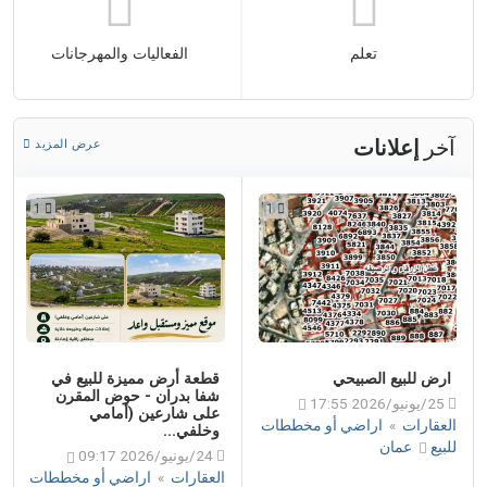
تعلم
الفعاليات والمهرجانات
آخر
إعلانات
عرض المزيد
1
1
ارض للبيع الصبيحي
قطعة أرض مميزة للبيع في
شفا بدران - حوض المقرن
25/يونيو/2026 17:55
على شارعين (أمامي
العقارات
»
اراضي أو مخططات
وخلفي...
للبيع
عمان
24/يونيو/2026 09:17
العقارات
»
اراضي أو مخططات