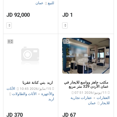
للبيع
عمان
92,000 JD
1 JD
0
1
مكتب جاهز وواسع للايجار في
اربد .بني كنانة عقربا
عمان الأردن 329 متر مربع
15/مايو/2026 10:45
الأثاث
11/يونيو/2026 07:51
والأجهزة
»
الأثاث والطاولات
العقارات
»
عقارات تجارية
اربد
للايجار
عمان
370 JD
67 JD