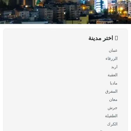
اختر مدينة
عمان
الزرقاء
اربد
العقبة
مادبا
المفرق
معان
جرش
الطفيلة
الكرك