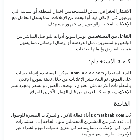
الانتشار الجغرافي
: يمكن للمستخدمين اختيار المنطقة أو المدينة التي
يرغبون في الإعلان فيها أو البحث عن الإعلانات، مما يسهل التعامل مع
الإعلانات المحلية والوصول إلى جمهور مستهدف.
التفاعل بين المستخدمين
: يوفر الموقع أدوات للتواصل المباشر بين
البائعين والمشترين، مثل الدردشة أو إرسال الرسائل، مما يسهل
عملية التفاوض وإتمام الصفقات.
كيفية الاستخدام:
للبدء باستخدام
DomTakTak.com
، يمكن للمستخدم إنشاء حساب
على الموقع، ثم البدء بنشر الإعلانات من خلال تعبئة نموذج الإعلان
بالمعلومات اللازمة مثل العنوان، الوصف، الصور، والسعر. بمجرد نشر
الإعلان، يصبح متاحًا للعرض من قبل الزوار الآخرين للموقع.
الفائدة:
يُعد
DomTakTak.com
أداة فعالة للأفراد والشركات الصغيرة للوصول
إلى عدد كبير من المشترين المحتملين بدون الحاجة إلى استثمارات
كبيرة في الإعلانات، مما يساهم في تعزيز عمليات البيع والشراء عبر
الإنترنت بطريقة سهلة وآمنة