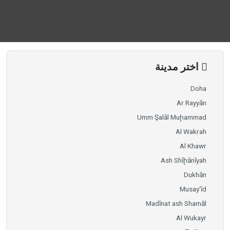
اختر مدينة
Doha
Ar Rayyān
Umm Şalāl Muḩammad
Al Wakrah
Al Khawr
Ash Shīḩānīyah
Dukhān
Musay‘īd
Madīnat ash Shamāl
Al Wukayr