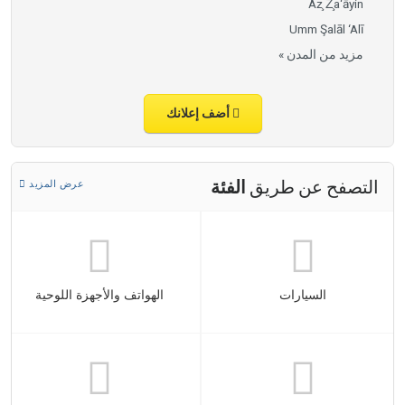
Az̧ Z̧a‘āyin
Umm Şalāl ‘Alī
مزيد من المدن »
أضف إعلانك
التصفح عن طريق
الفئة
عرض المزيد
السيارات
الهواتف والأجهزة اللوحية