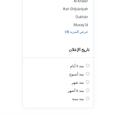
Al Khawr
Ash Shīḩānīyah
Dukhān
Musay‘īd
عرض المزيد (4)
تاريخ الإعلان
منذ 3 أيام
منذ أسبوع
منذ شهر
منذ 6 أشهر
منذ سنة