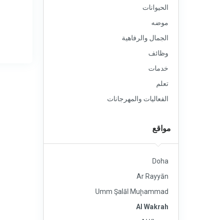
الحيوانات
موضه
الجمال والرفاهية
وظائف
خدمات
تعلم
الفعاليات والمهرجانات
مواقع
Doha
Ar Rayyān
Umm Şalāl Muḩammad
Al Wakrah